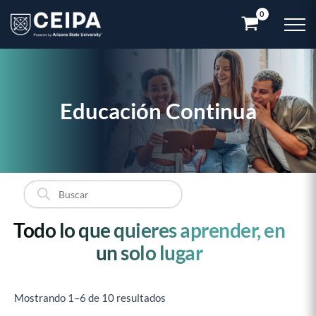
Ir
al
contenido
Educación Continua
Búsqueda
de
productos
Todo lo que quieres aprender, en
un solo lugar
Mostrando 1–6 de 10 resultados