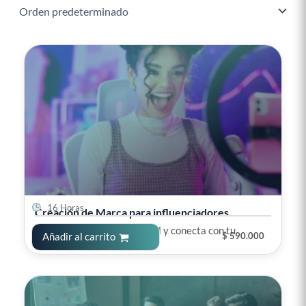
16 Horas
Creación de Marca para influenciadores
Construye tu marca personal y conecta con tu
$
590.000
Añadir al carrito
audiencia.