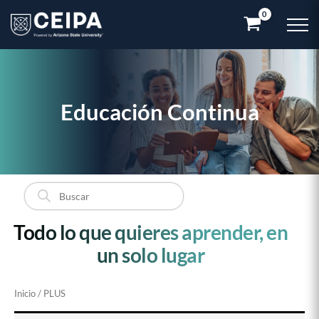
Ir
al
contenido
Educación Continua
Búsqueda
de
productos
Todo lo que quieres aprender, en
un solo lugar
Inicio
/ PLUS