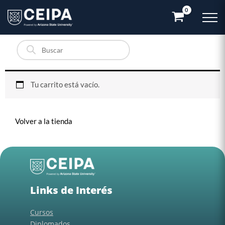
Ir
al
contenido
Búsqueda
de
productos
Tu carrito está vacío.
Volver a la tienda
Links de Interés
Cursos
Diplomados