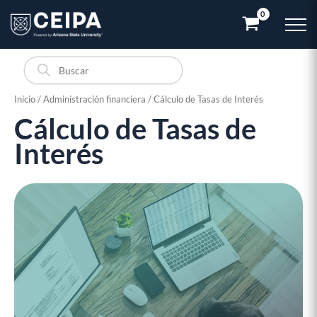
Ir
al
contenido
Búsqueda
de
productos
Inicio
/
Administración financiera
/ Cálculo de Tasas de Interés
Cálculo de Tasas de
Cálculo
de
Interés
Tasas
de
Interés
cantidad