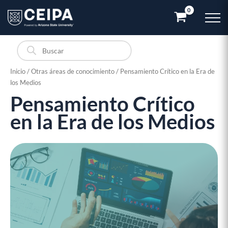
Ir
al
contenido
Búsqueda
de
productos
Inicio
/
Otras áreas de conocimiento
/ Pensamiento Crítico en la Era de
los Medios
Pensamiento Crítico
Pensamiento
Crítico
en la Era de los Medios
en
la
Era
de
los
Medios
cantidad