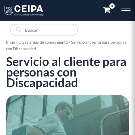
Ir
al
contenido
Búsqueda
de
productos
Inicio
/
Otras áreas de conocimiento
/ Servicio al cliente para personas
con Discapacidad
Servicio al cliente para
Servicio
al
personas con
cliente
para
Discapacidad
personas
con
Discapacidad
cantidad